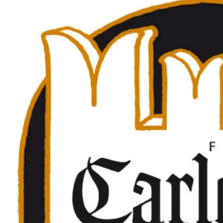
Principie Corsini
Punica
Ricci Curbastro
ReModena
Rossi d’Angera
Sandro Fay
San Patrignano
Scacciadiavoli
Scarpa