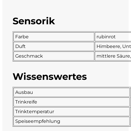
DeCarlo
Sensorik
DeVigili
Farbe
rubinrot
Dindo
Duft
Himbeere, Unt
DueVittorie
Geschmack
mittlere Säure
Emilio Borsi
Wissenswertes
Enrico Serafino
Ausbau
Famiglia Demelas
Trinkreife
Trinktemperatur
Famiglia Olivini
Speiseempfehlung
Fondo Antico