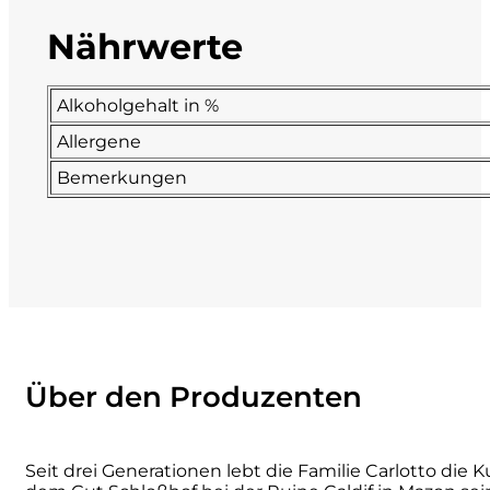
Nährwerte
La Dolce Vigna
Limestone
Alkoholgehalt in %
Allergene
Malvirà
Bemerkungen
Marrone
Masseria Li Veli
Massolino
Menhir Marangelli
Über den Produzenten
Mora e Memo
Seit drei Generationen lebt die Familie Carlotto die
Nero Fermento