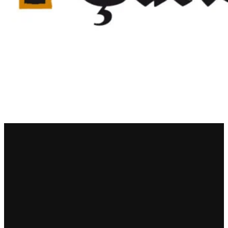
Sella Mosca
Serafini & Vidotto
Settecani
Silvio Carta
Statti
Tenuta La Novella
Tenuta Marsiliana
Tenuta Prima Pietra
Tenute Sella