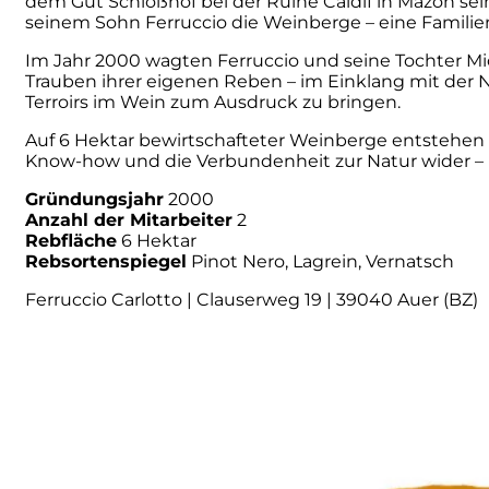
dem Gut Schloßhof bei der Ruine Caldif in Mazon s
seinem Sohn Ferruccio die Weinberge – eine Familient
Numa
Im Jahr 2000 wagten Ferruccio und seine Tochter Mich
Trauben ihrer eigenen Reben – im Einklang mit der Na
Palmento Costanzo
Terroirs im Wein zum Ausdruck zu bringen.
Auf 6 Hektar bewirtschafteter Weinberge entstehen dr
Pelissero
Know-how und die Verbundenheit zur Natur wider – p
Gründungsjahr
2000
Petra
Anzahl der Mitarbeiter
2
Rebfläche
6 Hektar
Pinino
Rebsortenspiegel
Pinot Nero, Lagrein, Vernatsch
Ferruccio Carlotto | Clauserweg 19 | 39040 Auer (BZ)
Poderi di Lea
Poderi Parpinello
Poggio Argentiera
Pra