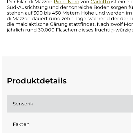
Der Filari di Mazzon
Pinot Nero
von
Carlotto
ist ein e
Süd-Ausrichtung und der tonreiche Boden sorgen f
Cherchi
stehen auf 300 bis 450 Metern Höhe und werden im 
di Mazzon dauert rund zehn Tage, während der der Tre
Cipriani
die malolaktische Gärung stattfindet. Nach zwölf Mo
jährlich rund 30.000 Flaschen dieses fruchtig-würzig
Col di Corte
Collefrisio
Contadi Castaldi
Produktdetails
Contini
Cordero Mario
Sensorik
Cordero San Giorgio
Fakten
Decugnano dei Barbi