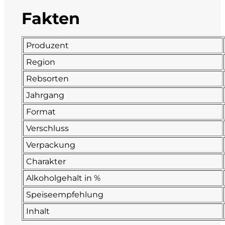
Fakten
Fonzone
Fox
Produzent
Region
Fradiles
Rebsorten
Giannicola di Carlo
Jahrgang
Format
J. Hofstätter
Verschluss
Il Borro
Verpackung
Charakter
Kloster Neustift
Alkoholgehalt in %
La Calcinara
Speiseempfehlung
Inhalt
La Crotta di Vegneron