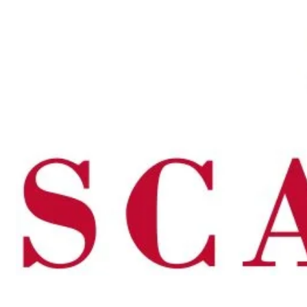
Principie Corsini
Punica
Ricci Curbastro
ReModena
Rossi d’Angera
Sandro Fay
San Patrignano
Scacciadiavoli
Scarpa