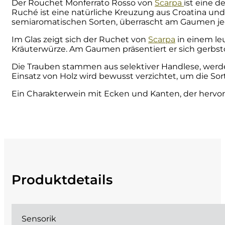
Der Rouchet Monferrato Rosso von
Scarpa
ist eine 
Ruché ist eine natürliche Kreuzung aus Croatina und 
Cherchi
semiaromatischen Sorten, überrascht am Gaumen jedoc
Im Glas zeigt sich der Ruchet von
Scarpa
in einem le
Cipriani
Kräuterwürze. Am Gaumen präsentiert er sich gerbsto
Col di Corte
Die Trauben stammen aus selektiver Handlese, werd
Einsatz von Holz wird bewusst verzichtet, um die Sor
Collefrisio
Ein Charakterwein mit Ecken und Kanten, der hervo
Contadi Castaldi
Contini
Cordero Mario
Produktdetails
Cordero San Giorgio
Decugnano dei Barbi
Sensorik