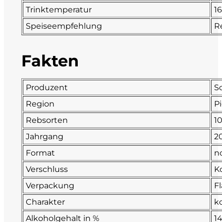
Trinktemperatur
1
Fonzone
Speiseempfehlung
R
Fox
Fakten
Fradiles
Produzent
S
Giannicola di Carlo
Region
P
J. Hofstätter
Rebsorten
1
Jahrgang
2
Il Borro
Format
n
Kloster Neustift
Verschluss
K
Verpackung
F
La Calcinara
Charakter
ko
La Crotta di Vegneron
Alkoholgehalt in %
1