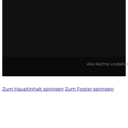
Vietti
Vignamadre
Villa Le Corti
Villanoviana
Alle Rechte vorbeha
Zum Hauptinhalt springen
Zum Footer springen