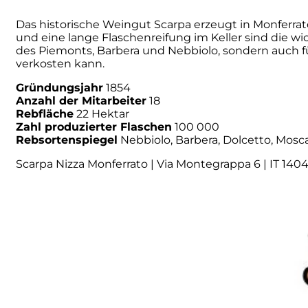
Das historische Weingut Scarpa erzeugt in Monferrato
Numa
und eine lange Flaschenreifung im Keller sind die wi
des Piemonts, Barbera und Nebbiolo, sondern auch f
Palmento Costanzo
verkosten kann.
Gründungsjahr
1854
Pelissero
Anzahl der Mitarbeiter
18
Rebfläche
22 Hektar
Zahl produzierter Flaschen
100 000
Petra
Rebsortenspiegel
Nebbiolo, Barbera, Dolcetto, Mosca
Scarpa Nizza Monferrato | Via Montegrappa 6 | IT 140
Pinino
Poderi di Lea
Poderi Parpinello
Poggio Argentiera
Pra