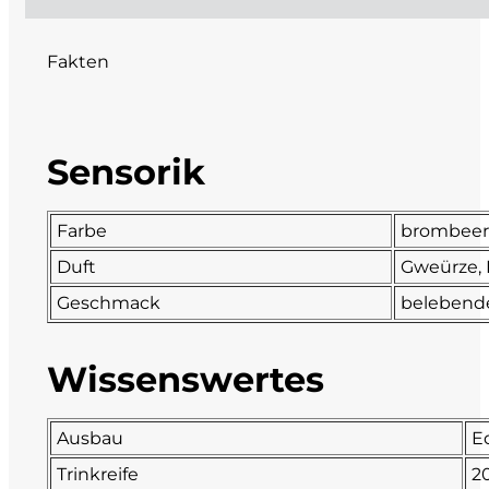
DeCarlo
Fakten
DeVigili
Dindo
Sensorik
DueVittorie
Farbe
brombeer
Emilio Borsi
Duft
Gweürze, 
Geschmack
belebende
Enrico Serafino
Famiglia Demelas
Wissenswertes
Famiglia Olivini
Ausbau
Ed
Fondo Antico
Trinkreife
2