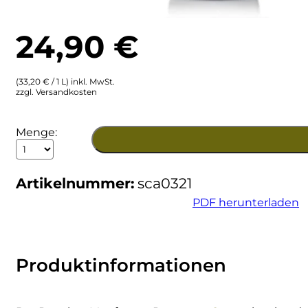
Ulta
Brigaldara
24,90
€
Venetien
Brugnano
(33,20 € / 1 L) inkl. MwSt.
Bruna
zzgl. Versandkosten
Brunia
2021
Menge:
Rouchet
Cantina di Custoza
Monferrato
Rosso
Artikelnummer:
sca0321
DOC
Capichera
Menge
PDF herunterladen
Carlotto
Castiglion del Bosco
Produktinformationen
Ceci 1938