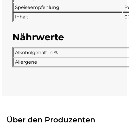
Speiseempfehlung
R
La Dolce Vigna
Inhalt
0,
Limestone
Nährwerte
Malvirà
Alkoholgehalt in %
Marrone
Allergene
Masseria Li Veli
Massolino
Menhir Marangelli
Mora e Memo
Über den Produzenten
Nero Fermento