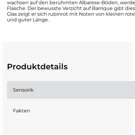
wachsen auf den berühmten Albarese-Böden, werden 1
Flasche. Der bewusste Verzicht auf Barrique gibt die
Cherchi
Glas zeigt er sich rubinrot mit Noten von kleinen ro
und guter Länge.
Cipriani
Col di Corte
Collefrisio
Produktdetails
Contadi Castaldi
Contini
Sensorik
Cordero Mario
Fakten
Cordero San Giorgio
Decugnano dei Barbi