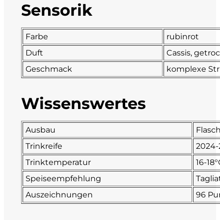
Sensorik
DeCarlo
Farbe
rubinrot
DeVigili
Duft
Cassis, getro
Dindo
Geschmack
komplexe Stru
DueVittorie
Wissenswertes
Emilio Borsi
Ausbau
Flasch
Enrico Serafino
Trinkreife
2024-
Trinktemperatur
16-18°
Famiglia Demelas
Speiseempfehlung
Taglia
Famiglia Olivini
Auszeichnungen
96 Pu
Fondo Antico