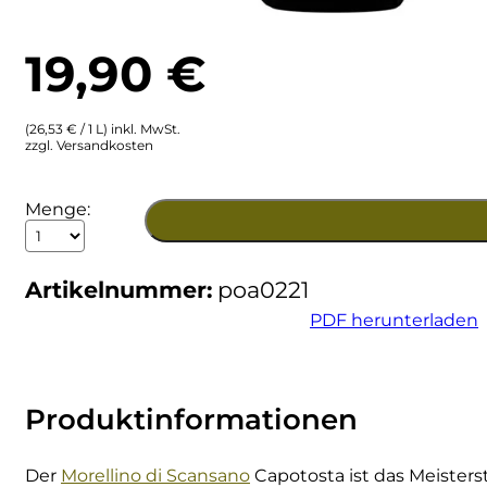
Ulta
Brigaldara
19,90
€
Venetien
Brugnano
(26,53 € / 1 L) inkl. MwSt.
Bruna
zzgl. Versandkosten
Brunia
2020
Menge:
Capatosta
Cantina di Custoza
Rosso
Toscana
Artikelnummer:
poa0221
IGT
Capichera
Menge
PDF herunterladen
Carlotto
Castiglion del Bosco
Produktinformationen
Ceci 1938
Der
Morellino di Scansano
Capotosta ist das Meisters