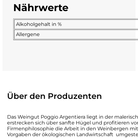
Nährwerte
La Dolce Vigna
Alkoholgehalt in %
Limestone
Allergene
Malvirà
Marrone
Masseria Li Veli
Massolino
Über den Produzenten
Menhir Marangelli
Das Weingut Poggio Argentiera liegt in der maler
Mora e Memo
erstrecken sich über sanfte Hügel und profitieren vo
Firmenphilosophie die Arbeit in den Weinbergen m
Vorgaben der ökologischen Landwirtschaft umgestel
Nero Fermento