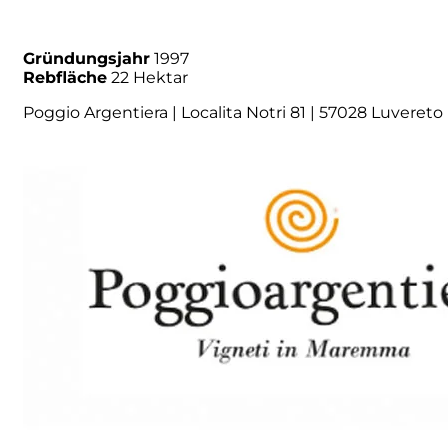
Numa
Gründungsjahr
1997
Rebfläche
22 Hektar
Palmento Costanzo
Poggio Argentiera | Localita Notri 81 | 57028 Luvereto 
Pelissero
Petra
Pinino
Poderi di Lea
Poderi Parpinello
Poggio Argentiera
Pra