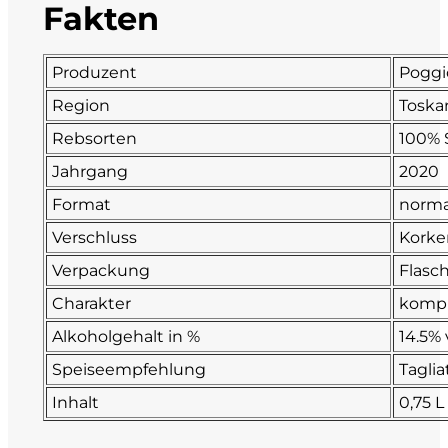
Fakten
Fonzone
Produzent
Poggi
Fox
Region
Toska
Fradiles
Rebsorten
100% 
Jahrgang
2020
Giannicola di Carlo
Format
norma
J. Hofstätter
Verschluss
Korke
Verpackung
Flasc
Il Borro
Charakter
kompl
Kloster Neustift
Alkoholgehalt in %
14.5% 
Speiseempfehlung
Taglia
La Calcinara
Inhalt
0,75 L
La Crotta di Vegneron