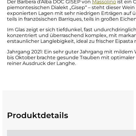
Der Barbera d’Alba DOC GISEP von
Massolino
ist ein
piemontesischen Dialekt „Gisep“ – steht dieser Wein 
Cherchi
exponierten Lagen mit sehr niedrigen Erträgen auf 
teils in französischen Barriques, teils in großen Eiche
Cipriani
Im Glas zeigt er sich tiefdunkel, fast undurchdringli
konzentriert und überraschend komplex, mit markant
Col di Corte
erstaunlicher Langlebigkeit, ideal zu frischer Eipast
Jahrgang 2021: Ein sehr guter Jahrgang mit mildem
Collefrisio
bis Oktober brachte gesunde Trauben mit optimaler R
reiner Ausdruck der Langhe.
Contadi Castaldi
Contini
Cordero Mario
Produktdetails
Cordero San Giorgio
Decugnano dei Barbi