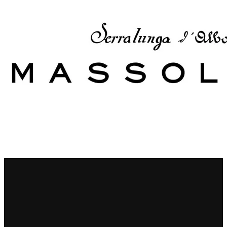
Principie Corsini
Punica
Ricci Curbastro
ReModena
Rossi d’Angera
Sandro Fay
San Patrignano
Scacciadiavoli
Scarpa