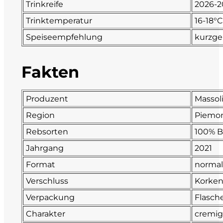
Trinkreife
2026-2
Fonzone
Trinktemperatur
16-18°C
Speiseempfehlung
kurzge
Fox
Fakten
Fradiles
Giannicola di Carlo
Produzent
Massol
Region
Piemo
J. Hofstätter
Rebsorten
100% B
Il Borro
Jahrgang
2021
Format
normal
Kloster Neustift
Verschluss
Korke
La Calcinara
Verpackung
Flasch
Charakter
cremig,
La Crotta di Vegneron