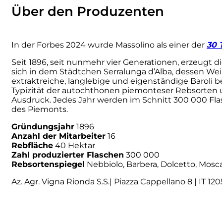
Über den Produzenten
Numa
Palmento Costanzo
In der Forbes 2024 wurde Massolino als einer der
30 
Seit 1896, seit nunmehr vier Generationen, erzeugt 
Pelissero
sich in dem Städtchen Serralunga d’Alba, dessen We
extraktreiche, langlebige und eigenständige Baroli b
Typizität der autochthonen piemonteser Rebsorten 
Petra
Ausdruck. Jedes Jahr werden im Schnitt 300 000 Flas
des Piemonts.
Pinino
Gründungsjahr
1896
Anzahl der Mitarbeiter
16
Poderi di Lea
Rebfläche
40 Hektar
Zahl produzierter Flaschen
300 000
Rebsortenspiegel
Nebbiolo, Barbera, Dolcetto, Mosc
Poderi Parpinello
Az. Agr. Vigna Rionda S.S.| Piazza Cappellano 8 | IT 12
Poggio Argentiera
Pra