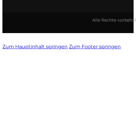
Vietti
Alle Rechte vorbeha
Vignamadre
Villa Le Corti
Zum Hauptinhalt springen
Zum Footer springen
Villanoviana