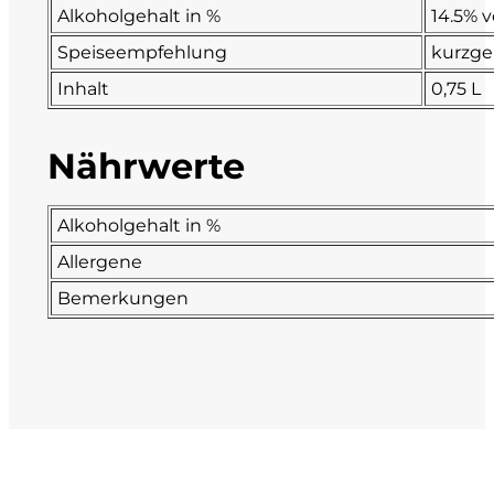
Alkoholgehalt in %
14.5% v
La Dolce Vigna
Speiseempfehlung
kurzge
Inhalt
0,75 L
Limestone
Malvirà
Nährwerte
Marrone
Alkoholgehalt in %
Masseria Li Veli
Allergene
Bemerkungen
Massolino
Menhir Marangelli
Mora e Memo
Nero Fermento