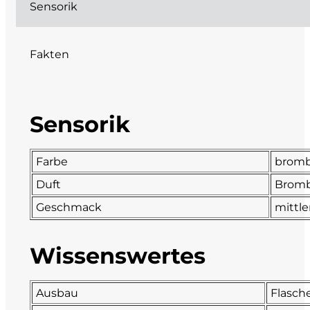
Sensorik
DeCarlo
Fakten
DeVigili
Dindo
Sensorik
DueVittorie
Emilio Borsi
Farbe
bromb
Duft
Bromb
Enrico Serafino
Geschmack
mittle
Famiglia Demelas
Wissenswertes
Famiglia Olivini
Ausbau
Flasche
Fondo Antico