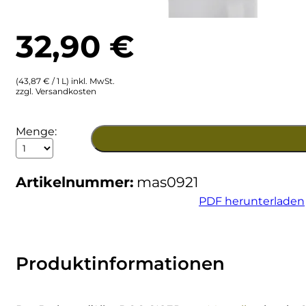
Ulta
Brigaldara
32,90
€
Venetien
Brugnano
(43,87 € / 1 L) inkl. MwSt.
Bruna
zzgl. Versandkosten
Brunia
2021
Menge:
Barbera
Cantina di Custoza
d'Alba
DOC
Artikelnummer:
mas0921
GISEP
Capichera
Menge
PDF herunterladen
Carlotto
Castiglion del Bosco
Produktinformationen
Ceci 1938