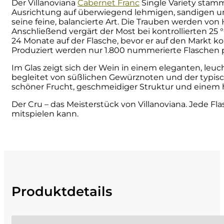
Der Villanoviana
Cabernet Franc
Single Variety stamm
Ausrichtung auf überwiegend lehmigen, sandigen un
Cherchi
seine feine, balancierte Art. Die Trauben werden vo
Anschließend vergärt der Most bei kontrollierten 25 
Cipriani
24 Monate auf der Flasche, bevor er auf den Markt 
Produziert werden nur 1.800 nummerierte Flaschen p
Col di Corte
Im Glas zeigt sich der Wein in einem eleganten, leu
begleitet von süßlichen Gewürznoten und der typis
schöner Frucht, geschmeidiger Struktur und einem 
Collefrisio
Der Cru – das Meisterstück von Villanoviana. Jede Fla
mitspielen kann.
Contadi Castaldi
Contini
Cordero Mario
Produktdetails
Cordero San Giorgio
Decugnano dei Barbi