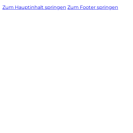
Zum Hauptinhalt springen
Zum Footer springen
Vietti
Vignamadre
Villa Le Corti
Villanoviana