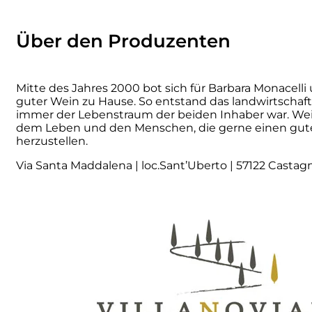
Numa
Über den Produzenten
Palmento Costanzo
Mitte des Jahres 2000 bot sich für Barbara Monacelli
Pelissero
guter Wein zu Hause. So entstand das landwirtschaf
immer der Lebenstraum der beiden Inhaber war. Wei
dem Leben und den Menschen, die gerne einen guten
Petra
herzustellen.
Via Santa Maddalena | loc.Sant’Uberto | 57122 Castagne
Pinino
Poderi di Lea
Poderi Parpinello
Poggio Argentiera
Pra