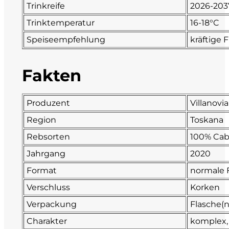
Trinkreife
2026-203
Fonzone
Trinktemperatur
16-18°C
Speiseempfehlung
kräftige 
Fox
Fradiles
Fakten
Giannicola di Carlo
Produzent
Villanovi
Region
Toskana
J. Hofstätter
Rebsorten
100% Cab
Il Borro
Jahrgang
2020
Format
normale 
Kloster Neustift
Verschluss
Korken
La Calcinara
Verpackung
Flasche(n
Charakter
komplex, 
La Crotta di Vegneron