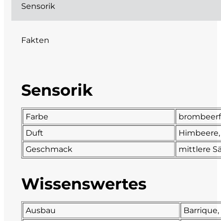
Sensorik
DeCarlo
Fakten
DeVigili
Dindo
Sensorik
DueVittorie
Emilio Borsi
Farbe
brombeerf
Duft
Himbeere, 
Enrico Serafino
Geschmack
mittlere S
Famiglia Demelas
Wissenswertes
Famiglia Olivini
Ausbau
Barrique,
Fondo Antico