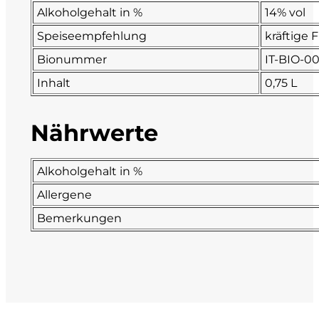
Alkoholgehalt in %
14% vol
La Dolce Vigna
Speiseempfehlung
kräftige 
Bionummer
IT-BIO-0
Limestone
Inhalt
0,75 L
Malvirà
Nährwerte
Marrone
Masseria Li Veli
Alkoholgehalt in %
Allergene
Massolino
Bemerkungen
Menhir Marangelli
Mora e Memo
Nero Fermento