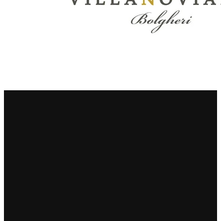
Principie Corsini
Punica
Ricci Curbastro
ReModena
Rossi d’Angera
Sandro Fay
San Patrignano
Scacciadiavoli
Scarpa