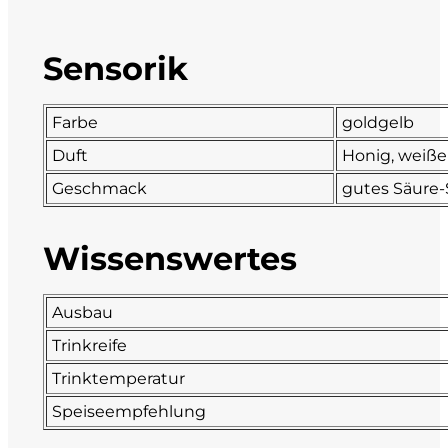
DeCarlo
Sensorik
DeVigili
Farbe
goldgelb
Dindo
Duft
Honig, weißer
DueVittorie
Geschmack
gutes Säure-
Emilio Borsi
Wissenswertes
Enrico Serafino
Ausbau
Famiglia Demelas
Trinkreife
Trinktemperatur
Famiglia Olivini
Speiseempfehlung
Fondo Antico