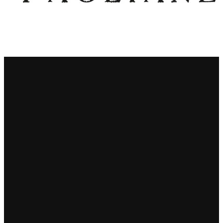
Principie Corsini
Punica
Ricci Curbastro
ReModena
Rossi d’Angera
Sandro Fay
San Patrignano
Scacciadiavoli
Scarpa