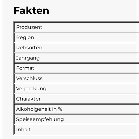
Fakten
Fonzone
Fox
Produzent
Region
Fradiles
Rebsorten
Giannicola di Carlo
Jahrgang
Format
J. Hofstätter
Verschluss
Il Borro
Verpackung
Charakter
Kloster Neustift
Alkoholgehalt in %
Speiseempfehlung
La Calcinara
Inhalt
La Crotta di Vegneron