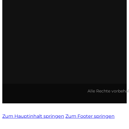
Tenute Vignola
Terre Nere
Teruzzi
Thomas Niedermayr
Torre die Beati
Valparadiso
Alle Rechte vorbeha
Vendrame
Venica & Venica
Zum Hauptinhalt springen
Zum Footer springen
Vie di Romans