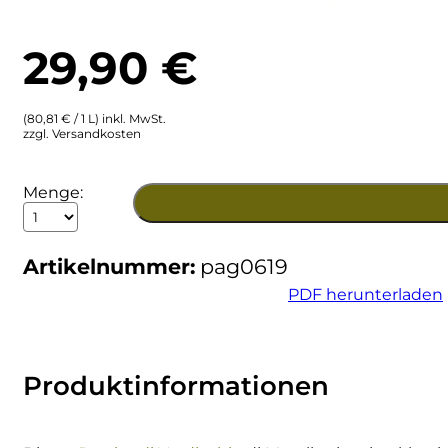
Ulta
Brigaldara
29,90
€
Venetien
Brugnano
(80,81 € / 1 L) inkl. MwSt.
Bruna
zzgl. Versandkosten
Brunia
2019
Menge:
Passito
Cantina di Custoza
di
Verdicchio
Artikelnummer:
pag0619
di
Capichera
Matelica
PDF herunterladen
DOC
Menge
Carlotto
Castiglion del Bosco
Produktinformationen
Ceci 1938