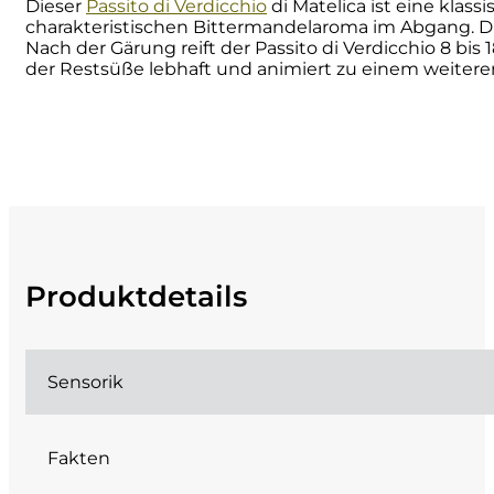
Dieser
Passito di Verdicchio
di Matelica ist eine kla
charakteristischen Bittermandelaroma im Abgang. 
Cherchi
Nach der Gärung reift der Passito di Verdicchio 8 bis 
der Restsüße lebhaft und animiert zu einem weitere
Cipriani
Col di Corte
Collefrisio
Contadi Castaldi
Produktdetails
Contini
Cordero Mario
Sensorik
Cordero San Giorgio
Fakten
Decugnano dei Barbi