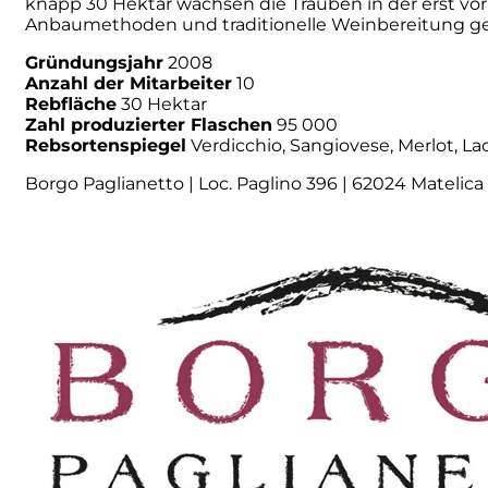
knapp 30 Hektar wachsen die Trauben in der erst vor 
Anbaumethoden und traditionelle Weinbereitung ge
Numa
Gründungsjahr
2008
Anzahl der Mitarbeiter
10
Palmento Costanzo
Rebfläche
30 Hektar
Zahl produzierter Flaschen
95 000
Rebsortenspiegel
Verdicchio, Sangiovese, Merlot, L
Pelissero
Borgo Paglianetto | Loc. Paglino 396 | 62024 Matelica |
Petra
Pinino
Poderi di Lea
Poderi Parpinello
Poggio Argentiera
Pra