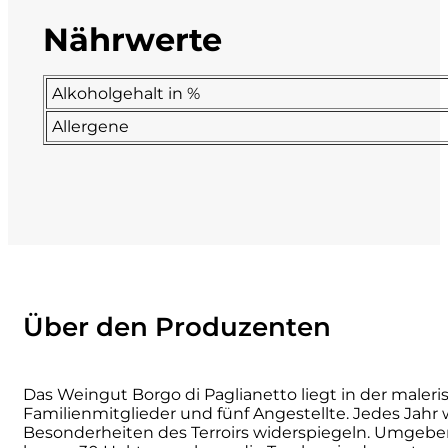
Nährwerte
La Dolce Vigna
Limestone
Alkoholgehalt in %
Allergene
Malvirà
Marrone
Masseria Li Veli
Massolino
Über den Produzenten
Menhir Marangelli
Mora e Memo
Das Weingut Borgo di Paglianetto liegt in der maler
Familienmitglieder und fünf Angestellte. Jedes Jahr 
Besonderheiten des Terroirs widerspiegeln. Umgeben
Nero Fermento