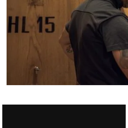
Principie Corsini
Punica
Ricci Curbastro
ReModena
Rossi d’Angera
Sandro Fay
San Patrignano
Scacciadiavoli
Scarpa