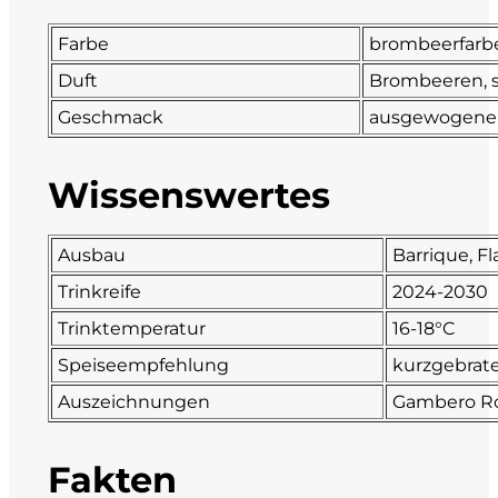
DeCarlo
Farbe
brombeerfarb
Duft
Brombeeren, s
DeVigili
Geschmack
ausgewogene Sä
Dindo
Wissenswertes
DueVittorie
Ausbau
Barrique, F
Emilio Borsi
Trinkreife
2024-2030
Enrico Serafino
Trinktemperatur
16-18°C
Speiseempfehlung
kurzgebrate
Famiglia Demelas
Auszeichnungen
Gambero Ros
Famiglia Olivini
Fakten
Fondo Antico