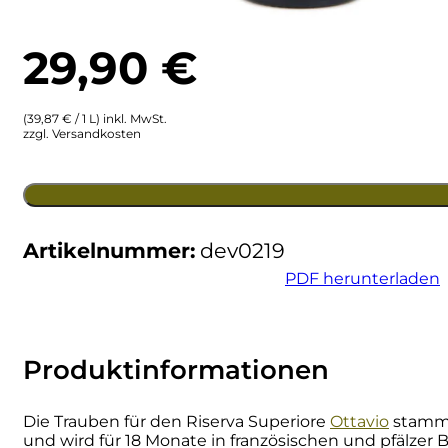
Ulta
Brigaldara
29,90
€
Venetien
Brugnano
(39,87 € / 1 L) inkl. MwSt.
Bruna
zzgl. Versandkosten
Brunia
Cantina di Custoza
Artikelnummer:
dev0219
PDF herunterladen
Capichera
Carlotto
Produktinformationen
Castiglion del Bosco
Die Trauben für den Riserva Superiore
Ottavio
stamme
Ceci 1938
und wird für 18 Monate in französischen und pfälze