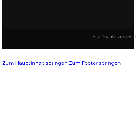
Vietti
Vignamadre
Alle Rechte vorbeha
Villa Le Corti
Villanoviana
Zum Hauptinhalt springen
Zum Footer springen