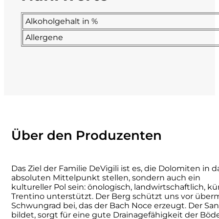
La Dolce Vigna
Alkoholgehalt in %
Allergene
Limestone
Malvirà
Marrone
Masseria Li Veli
Über den Produzenten
Massolino
Menhir Marangelli
Das Ziel der Familie DeVigili ist es, die Dolomiten in
absoluten Mittelpunkt stellen, sondern auch ein
kultureller Pol sein: önologisch, landwirtschaftlich,
Mora e Memo
Trentino unterstützt. Der Berg schützt uns vor übe
Schwungrad bei, das der Bach Noce erzeugt. Der San
Nero Fermento
bildet, sorgt für eine gute Drainagefähigkeit der B