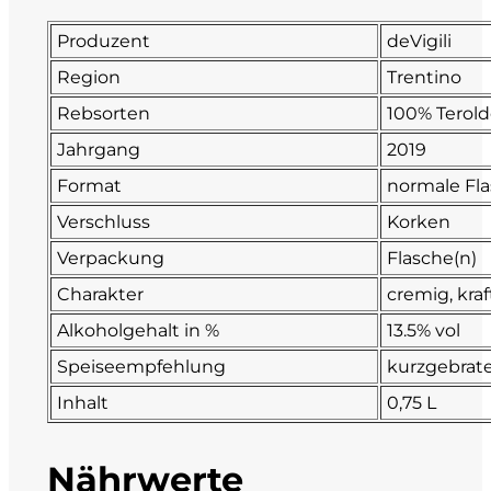
Fonzone
Produzent
deVigili
Region
Trentino
Fox
Rebsorten
100% Terol
Fradiles
Jahrgang
2019
Format
normale Fl
Giannicola di Carlo
Verschluss
Korken
J. Hofstätter
Verpackung
Flasche(n)
Charakter
cremig, kraf
Il Borro
Alkoholgehalt in %
13.5% vol
Speiseempfehlung
kurzgebrate
Kloster Neustift
Inhalt
0,75 L
La Calcinara
Nährwerte
La Crotta di Vegneron