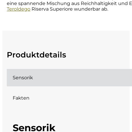
eine s
pannende Mischung aus
Reichhaltigkeit und 
Teroldego
Riserva Superiore wunderbar ab.
Cherchi
Cipriani
Col di Corte
Produktdetails
Collefrisio
Contadi Castaldi
Sensorik
Contini
Cordero Mario
Fakten
Cordero San Giorgio
Sensorik
Decugnano dei Barbi