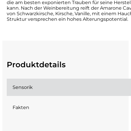
die am besten exponierten Trauben für seine Herste
kann. Nach der Weinbereitung reift der
Amarone Cavo
Cherchi
von
Schwarzkirsche, Kirsche, Vanille, mit einem Hau
Struktur versprechen ein hohes Alterungspotential.
Cipriani
Col di Corte
Collefrisio
Produktdetails
Contadi Castaldi
Contini
Sensorik
Cordero Mario
Fakten
Cordero San Giorgio
Decugnano dei Barbi