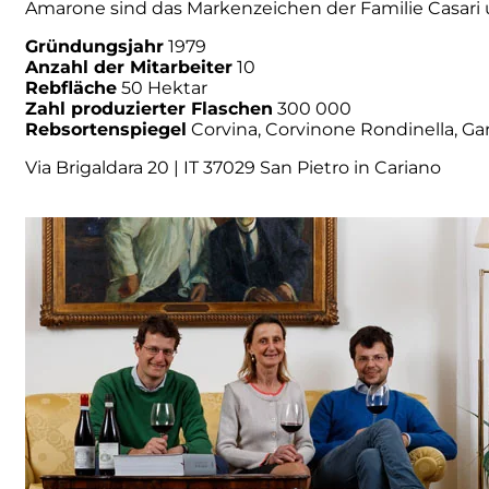
Amarone sind das Markenzeichen der Familie Casari u
Numa
Gründungsjahr
1979
Anzahl der Mitarbeiter
10
Rebfläche
50 Hektar
Palmento Costanzo
Zahl produzierter Flaschen
300 000
Rebsortenspiegel
Corvina, Corvinone Rondinella, G
Pelissero
Via Brigaldara 20 | IT 37029 San Pietro in Cariano
Petra
Pinino
Poderi di Lea
Poderi Parpinello
Poggio Argentiera
Pra