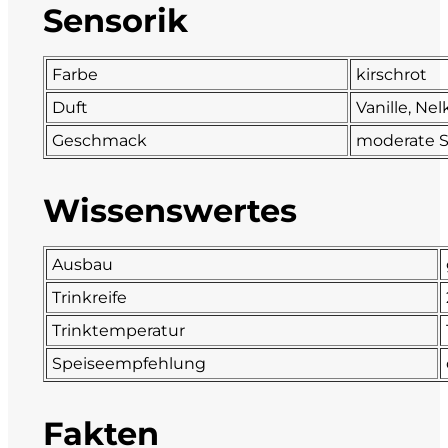
Sensorik
DeCarlo
Farbe
kirschrot
DeVigili
Duft
Vanille, Ne
Dindo
Geschmack
moderate S
DueVittorie
Wissenswertes
Emilio Borsi
Ausbau
Enrico Serafino
Trinkreife
Trinktemperatur
Famiglia Demelas
Speiseempfehlung
Famiglia Olivini
Fakten
Fondo Antico