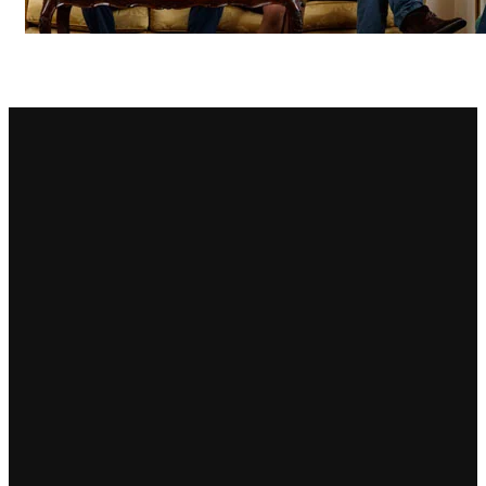
Principie Corsini
Punica
Ricci Curbastro
ReModena
Rossi d’Angera
Sandro Fay
San Patrignano
Scacciadiavoli
Scarpa