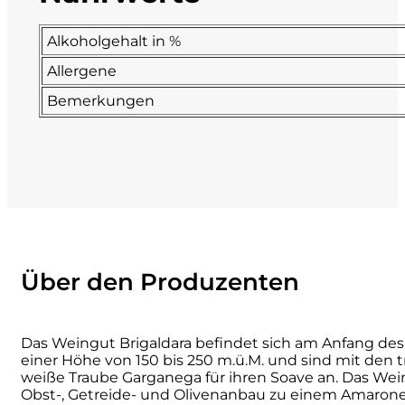
La Dolce Vigna
Alkoholgehalt in %
Allergene
Limestone
Bemerkungen
Malvirà
Marrone
Masseria Li Veli
Massolino
Über den Produzenten
Menhir Marangelli
Das Weingut Brigaldara befindet sich am Anfang des
Mora e Memo
einer Höhe von 150 bis 250 m.ü.M. und sind mit den t
weiße Traube Garganega für ihren Soave an. Das Weing
Obst-, Getreide- und Olivenanbau zu einem Amaronesp
Nero Fermento