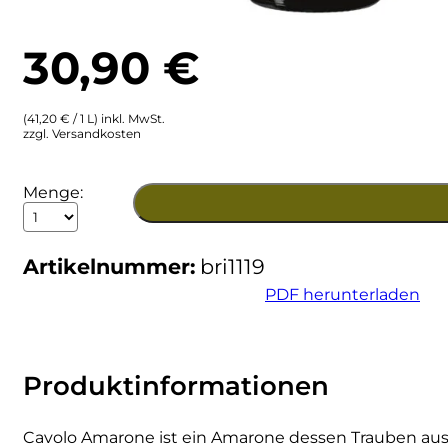
Ulta
Brigaldara
30,90
€
Venetien
Brugnano
(41,20 € / 1 L) inkl. MwSt.
Bruna
zzgl. Versandkosten
Brunia
2019
Menge:
Cavolo
Cantina di Custoza
Amarone
della
Artikelnummer:
bri1119
Valpolicella
Capichera
DOCG
PDF herunterladen
Menge
Carlotto
Castiglion del Bosco
Produktinformationen
Ceci 1938
Cavolo Amarone ist ein Amarone dessen Trauben aus 