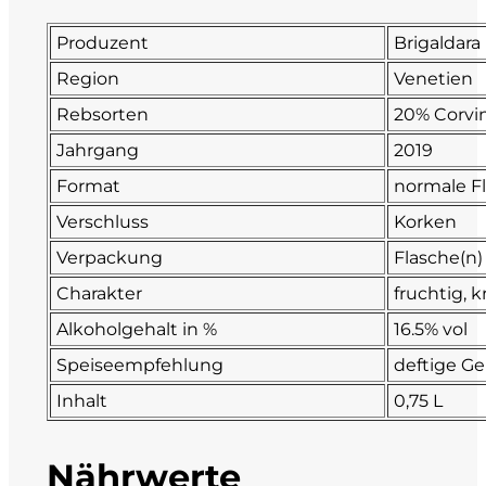
Fonzone
Produzent
Brigaldara
Region
Venetien
Fox
Rebsorten
20% Corvin
Fradiles
Jahrgang
2019
Format
normale F
Giannicola di Carlo
Verschluss
Korken
J. Hofstätter
Verpackung
Flasche(n)
Charakter
fruchtig, k
Il Borro
Alkoholgehalt in %
16.5% vol
Kloster Neustift
Speiseempfehlung
deftige Ge
Inhalt
0,75 L
La Calcinara
Nährwerte
La Crotta di Vegneron