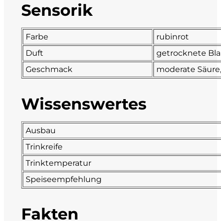
Sensorik
DeCarlo
Farbe
rubinrot
DeVigili
Duft
getrocknete Bla
Dindo
Geschmack
moderate Säure, 
DueVittorie
Wissenswertes
Emilio Borsi
Ausbau
Enrico Serafino
Trinkreife
Trinktemperatur
Famiglia Demelas
Speiseempfehlung
Famiglia Olivini
Fakten
Fondo Antico