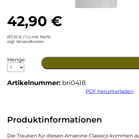
Ulta
Brigaldara
42,90
€
Venetien
Brugnano
(57,20 € / 1 L) inkl. MwSt.
Bruna
zzgl. Versandkosten
Brunia
2018
Menge:
Amarone
Cantina di Custoza
Classico
Valpolicella
Artikelnummer:
bri0418
DOC
Capichera
Brigaldara
PDF herunterladen
Menge
Carlotto
Castiglion del Bosco
Produktinformationen
Ceci 1938
Die Trauben für diesen Amarone Classico kommen aus