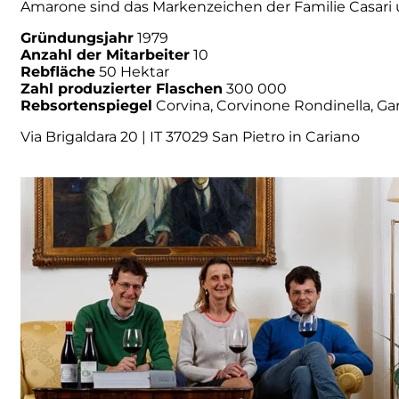
Amarone sind das Markenzeichen der Familie Casari u
Numa
Gründungsjahr
1979
Anzahl der Mitarbeiter
10
Rebfläche
50 Hektar
Palmento Costanzo
Zahl produzierter Flaschen
300 000
Rebsortenspiegel
Corvina, Corvinone Rondinella, G
Pelissero
Via Brigaldara 20 | IT 37029 San Pietro in Cariano
Petra
Pinino
Poderi di Lea
Poderi Parpinello
Poggio Argentiera
Pra