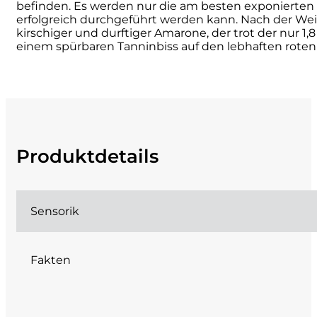
befinden. Es werden nur die am besten exponierten 
erfolgreich durchgeführt werden kann. Nach der Wei
Cherchi
kirschiger und durftiger Amarone, der trot der nur 1
einem spürbaren Tanninbiss auf den lebhaften rote
Cipriani
Col di Corte
Collefrisio
Produktdetails
Contadi Castaldi
Contini
Sensorik
Cordero Mario
Fakten
Cordero San Giorgio
Decugnano dei Barbi