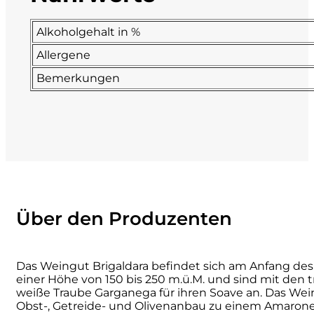
La Dolce Vigna
Alkoholgehalt in %
Allergene
Limestone
Bemerkungen
Malvirà
Marrone
Masseria Li Veli
Massolino
Über den Produzenten
Menhir Marangelli
Das Weingut Brigaldara befindet sich am Anfang des
Mora e Memo
einer Höhe von 150 bis 250 m.ü.M. und sind mit den t
weiße Traube Garganega für ihren Soave an. Das Weing
Obst-, Getreide- und Olivenanbau zu einem Amaronesp
Nero Fermento