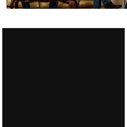
Principie Corsini
Punica
Ricci Curbastro
ReModena
Rossi d’Angera
Sandro Fay
San Patrignano
Scacciadiavoli
Scarpa