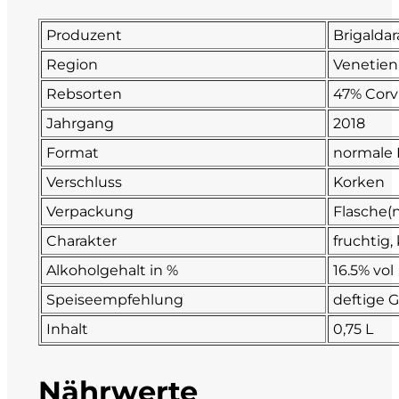
Fonzone
Produzent
Brigaldar
Region
Venetien
Fox
Rebsorten
47% Corv
Fradiles
Jahrgang
2018
Format
normale 
Giannicola di Carlo
Verschluss
Korken
J. Hofstätter
Verpackung
Flasche(n
Charakter
fruchtig, 
Il Borro
Alkoholgehalt in %
16.5% vol
Kloster Neustift
Speiseempfehlung
deftige 
Inhalt
0,75 L
La Calcinara
Nährwerte
La Crotta di Vegneron